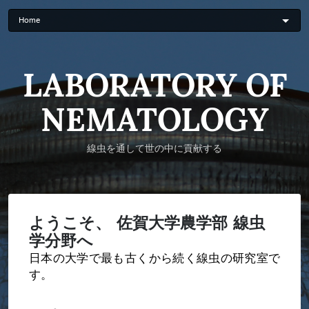
Skip
to
main
content
LABORATORY OF
NEMATOLOGY
線虫を通して世の中に貢献する
ようこそ、 佐賀大学農学部 線虫
学分野へ
日本の大学で最も古くから続く線虫の研究室で
す。